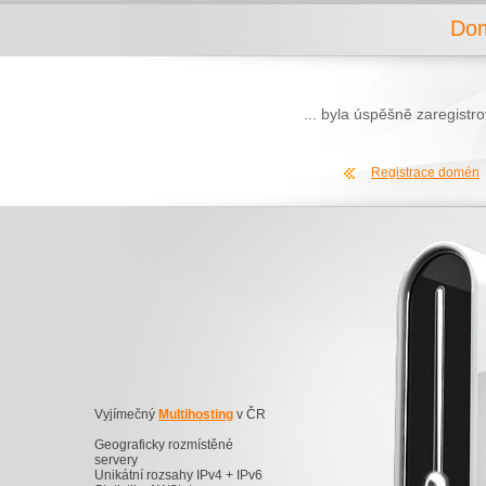
Dom
... byla úspěšně zaregist
Registrace domén
Vyjímečný
Multihosting
v ČR
Geograficky rozmístěné
servery
Unikátní rozsahy IPv4 + IPv6