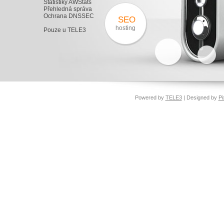
Statistiky AWStats
Přehledná správa
Ochrana DNSSEC
SEO
hosting
Pouze u TELE3
Powered by
TELE3
| Designed by
Pi